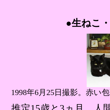
●
生ねこ
1998年6月25日撮影。赤
推定15歳と3ヵ月。人