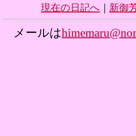
現在の日記へ
｜
新御
メールは
himemaru@nor